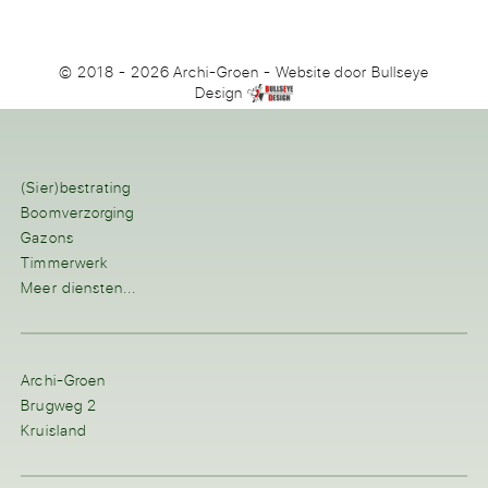
© 2018 - 2026 Archi-Groen
- Website door
Bullseye
Design
(Sier)bestrating
Boomverzorging
Gazons
Timmerwerk
Meer diensten...
Archi-Groen
Brugweg 2
Kruisland